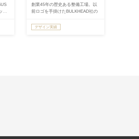
US
創業45年の歴史ある整備工場。以
パッ…
前ロゴを手掛けたBULKHEAD社の
傘…
デザイン実績