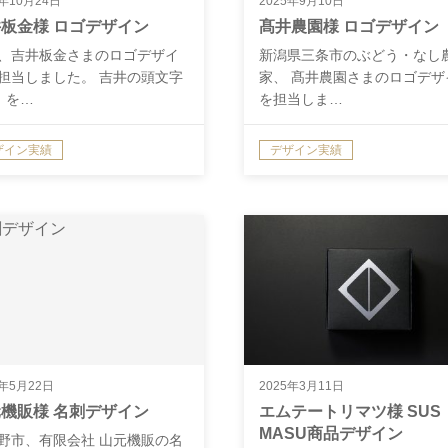
5年10月24日
2025年9月10日
板金様 ロゴデザイン
髙井農園様 ロゴデザイン
、吉井板金さまのロゴデザイ
新潟県三条市のぶどう・なし
担当しました。 吉井の頭文字
家、 髙井農園さまのロゴデザ
」を…
を担当しま…
ザイン実績
デザイン実績
5年5月22日
2025年3月11日
機販様 名刺デザイン
エムテートリマツ様 SUS
MASU商品デザイン
野市、有限会社 山元機販の名