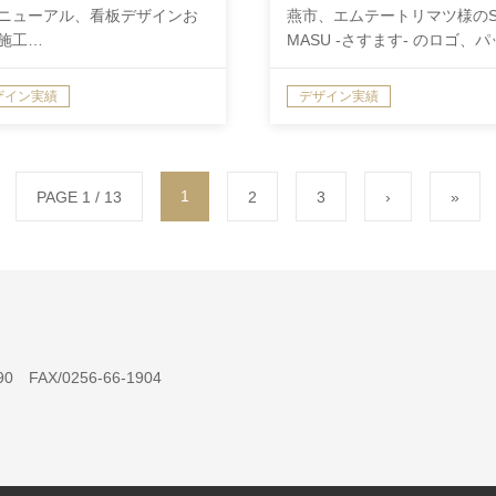
ニューアル、看板デザインお
燕市、エムテートリマツ様のS
施工…
MASU -さすます- のロゴ、
ザイン実績
デザイン実績
1
PAGE 1 / 13
2
3
›
»
 FAX/0256-66-1904