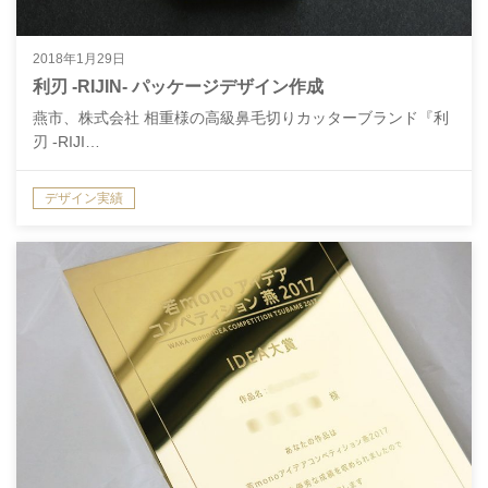
2018年1月29日
利刃 -RIJIN- パッケージデザイン作成
燕市、株式会社 相重様の高級鼻毛切りカッターブランド『利
刃 -RIJI…
デザイン実績