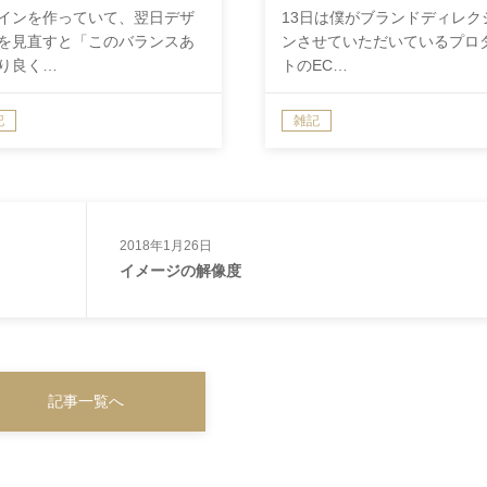
インを作っていて、翌日デザ
13日は僕がブランドディレク
を見直すと「このバランスあ
ンさせていただいているプロ
り良く…
トのEC…
記
雑記
2018年1月26日
イメージの解像度
記事一覧へ