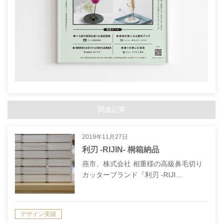
関連記事
2019年11月27日
利刃 -RIJIN- 桐箱納品
燕市、株式会社 相重様の高級鼻毛切り
カッターブランド『利刃 -RIJI…
デザイン実績